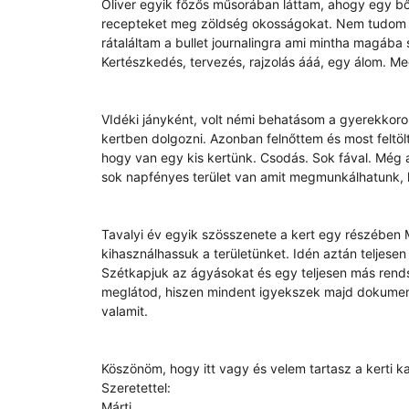
Oliver egyik főzős műsorában láttam, ahogy egy bő
recepteket meg zöldség okosságokat. Nem tudom m
rátaláltam a bullet journalingra ami mintha magába 
Kertészkedés, tervezés, rajzolás ááá, egy álom. Me
VIdéki jányként, volt némi behatásom a gyerekkorom
kertben dolgozni. Azonban felnőttem és most feltö
hogy van egy kis kertünk. Csodás. Sok fával. Még 
sok napfényes terület van amit megmunkálhatunk, há
Tavalyi év egyik szösszenete a kert egy részében
kihasználhassuk a területünket. Idén aztán teljes
Szétkapjuk az ágyásokat és egy teljesen más rendsz
meglátod, hiszen mindent igyekszek majd dokument
valamit.
Köszönöm, hogy itt vagy és velem tartasz a kerti 
Szeretettel:
Márti