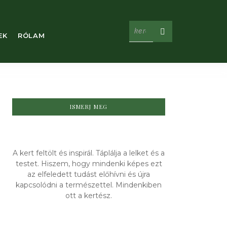
EK
RÓLAM
ISMERJ MEG
A kert feltölt és inspirál. Táplálja a lelket és a
testet. Hiszem, hogy mindenki képes ezt
az elfeledett tudást előhívni és újra
kapcsolódni a természettel. Mindenkiben
ott a kertész.