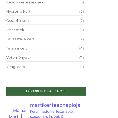
Kezdő kertészeknek
(15)
Nyáron a kert
(6)
Ősszel a kert
(7)
Receptek
(2)
Tavasszal a kert
(2)
Télen a kert
(4)
Veteményes
(11)
Virágoskert
(1)
KÖVESS INTSAGRAMON!
martikertesznaploja
Kerti imádó kertésznapló,
szezonális tippek &