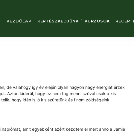
KEZDŐLAP
KERTÉSZKEDJÜNK
KURZUSOK
RECEPT
, de valahogy így év elején olyan nagyon nagy energiát érzek
t. Aztán kiderül, hogy ez nem fog menni szóval csak a kis
lik, hogy idén is jó kis szüretünk és finom zöldségeink
i naplómat, amit egyébként azért kezdtem el mert anno a Jamie