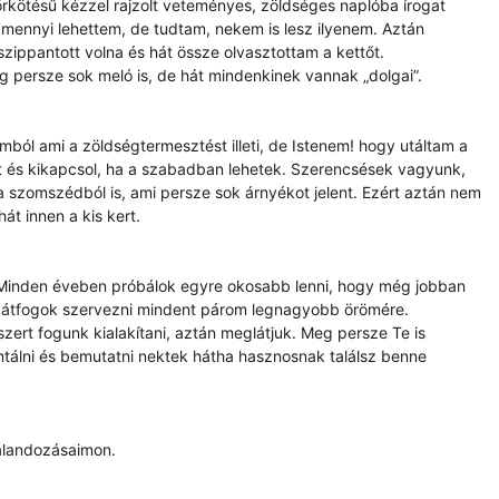
rkötésű kézzel rajzolt veteményes, zöldséges naplóba írogat
ennyi lehettem, de tudtam, nekem is lesz ilyenem. Aztán
szippantott volna és hát össze olvasztottam a kettőt.
g persze sok meló is, de hát mindenkinek vannak „dolgai”.
ból ami a zöldségtermesztést illeti, de Istenem! hogy utáltam a
lt és kikapcsol, ha a szabadban lehetek. Szerencsések vagyunk,
a szomszédból is, ami persze sok árnyékot jelent. Ezért aztán nem
t innen a kis kert.
 Minden éveben próbálok egyre okosabb lenni, hogy még jobban
en átfogok szervezni mindent párom legnagyobb örömére.
ert fogunk kialakítani, aztán meglátjuk. Meg persze Te is
álni és bemutatni nektek hátha hasznosnak találsz benne
kalandozásaimon.