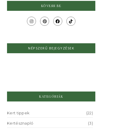
KÖVESS BE
NÉPSZERŰ BEJEGYZÉSEK
Új év, új tervek
NIncs hozzászólás
2024.01.25.
/
KATEGÓRIÁK
Kert tippek
(22)
Kertésznapló
(3)