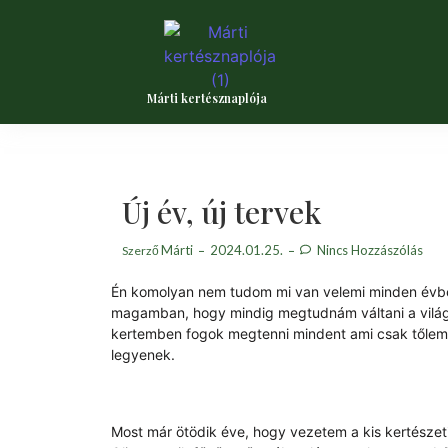
Márti kertésznaplója
Új év, új tervek
Márti
2024.01.25.
Nincs Hozzászólás
Szerző
Én komolyan nem tudom mi van velemi minden évben
magamban, hogy mindig megtudnám váltani a világo
kertemben fogok megtenni mindent ami csak tőlem te
legyenek.
Most már ötödik éve, hogy vezetem a kis kertészet