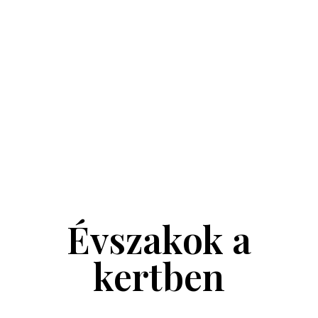
meg a
egészséges
gondoskodást
termésért
2026.06.21.
2026.06.17.
Márti
Márti
Kert tippek
,
Kezdő kertészeknek
,
Kert tippek
,
Kezdő kertészeknek
Veteményes
5 apróság, amit
Az 5 legjobb
most is megtehetsz
zöldségválasztás
a kertedért
kezdőknek
2025.09.02.
2025.03.18.
Márti
Márti
Évszakok a
kertben