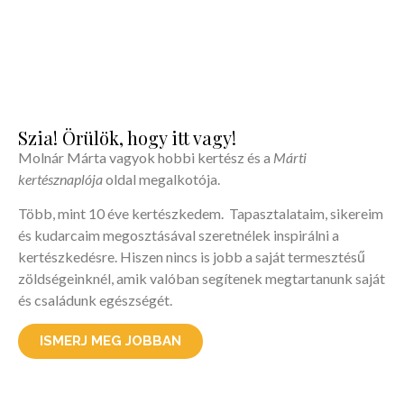
Őszi szüret
Szia! Örülök, hogy itt vagy!
Molnár Márta vagyok hobbi kertész és a
Márti
kertésznaplója
oldal megalkotója.
Őszi gondoskodás
Színek, illatok, termések. Itt az ősz teli
Több, mint 10 éve kertészkedem. Tapasztalataim, sikereim
feladattal a kertben. Készülünk a télre,
és kudarcaim megosztásával szeretnélek inspirálni a
következő tavaszra.
kertészkedésre. Hiszen nincs is jobb a saját termesztésű
zöldségeinknél, amik valóban segítenek megtartanunk saját
és családunk egészségét.
FELKÉSZÜLÖK
ISMERJ MEG JOBBAN