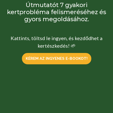
Útmutatót 7 gyakori
kertprobléma felismeréséhez és
gyors megoldásához.
Kattints, töltsd le ingyen, és kezdődhet a
kertészkedés! 🌱
KÉREM AZ INGYENES E-BOOKOT!