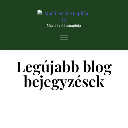
Márti kertésznaplója
Legújabb blog
bejegyzések