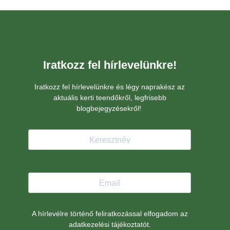
Télen a kert
A természet alszik de a kertész nem
Elsőre úgy tűnik télen nincs teendő a
szabadban. Van aminek pedig ilyenkor
van itt az ideje-
NÉZZÜK