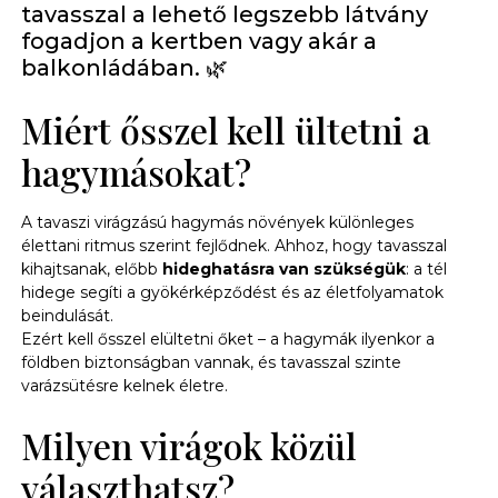
tavasszal a lehető legszebb látvány
fogadjon a kertben vagy akár a
balkonládában. 🌿
Miért ősszel kell ültetni a
hagymásokat?
A tavaszi virágzású hagymás növények különleges
élettani ritmus szerint fejlődnek. Ahhoz, hogy tavasszal
kihajtsanak, előbb
hideghatásra van szükségük
: a tél
hidege segíti a gyökérképződést és az életfolyamatok
beindulását.
Ezért kell ősszel elültetni őket – a hagymák ilyenkor a
földben biztonságban vannak, és tavasszal szinte
varázsütésre kelnek életre.
Milyen virágok közül
választhatsz?