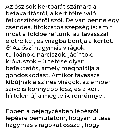
Az ősz sok kertbarát számára a
betakarításról, a kert télre való
felkészítéséről szól. De van benne egy
csendes, titokzatos szépség is: amit
most a földbe rejtünk, az tavasszal
életre kel, és virágba borítja a kertet.
🌸
Az őszi hagymás virágok –
tulipánok, nárciszok, jácintok,
krókuszok – ültetése olyan
befektetés, amely meghálálja a
gondoskodást. Amikor tavasszal
kibújnak a színes virágok, az ember
szíve is könnyebb lesz, és a kert
hirtelen újra megtelik reménnyel.
Ebben a bejegyzésben lépésről
lépésre bemutatom, hogyan ültess
hagymás virágokat ősszel, hogy