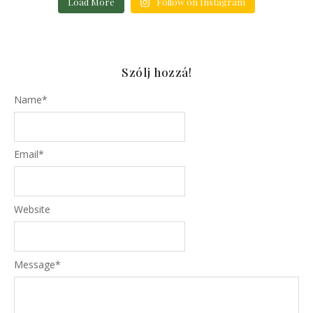
Load More
Follow on Instagram
Szólj hozzá!
Name
*
Email
*
Website
Message
*