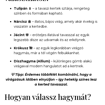
Tulipán 🌷
– a tavaszi kertek sztárja, rengeteg
színben és formában kapható.
Nárcisz 🌼
– illatos, bájos virág, amely akár évekig is
visszatér a kertedbe.
Jácint 🌸
– erőteljes illatával tavasszal az egyik
legszebb dísze az udvarnak és az erkélynek.
Krókusz 🌺
– az egyik legkorábban virágzó
hagymás, már a tél végén felbukkanhat.
Díszhagyma (Allium)
– különleges gömb alakú
virágaival modern hangulatot ad a kertnek.
💡 Tipp: Érdemes többfélét kombinálni, hogy a
virágzásuk időben elnyúljon – így hetekig színes lesz
a kerted tavasszal.
Hogyan válassz hagymát?