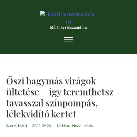
Márti kertésznaplója
Őszi hagymás virágok
ültetése – így teremthetsz
tavasszal színpompás,
lélekvidító kertet
Szerző
Márti
2025.09.23.
Nincs Hozzászólás