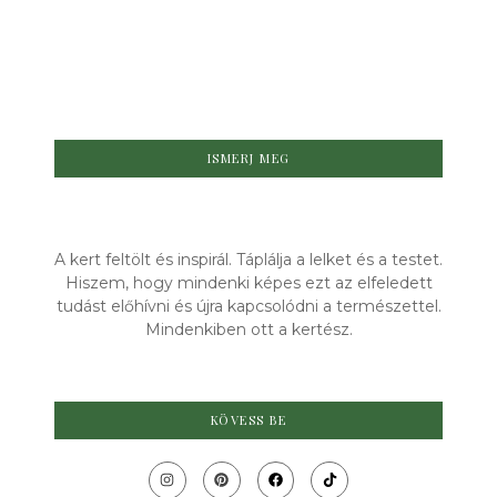
Mentaszirup
meg a
házilag
gondoskodást
By
Márti
By
Márti
-
2026.07.13.
-
2026.06.21.
ISMERJ MEG
A kert feltölt és inspirál. Táplálja a lelket és a testet.
Hiszem, hogy mindenki képes ezt az elfeledett
tudást előhívni és újra kapcsolódni a természettel.
Mindenkiben ott a kertész.
KÖVESS BE