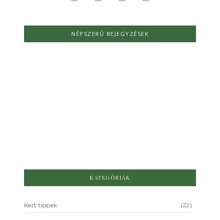
NÉPSZERŰ BEJEGYZÉSEK
Őszi hagymás virágok ültetése –
így teremthetsz tavasszal
színpompás, lélekvidító kertet
NIncs hozzászólás
2025.09.23.
/
KATEGÓRIÁK
Kert tippek
(22)