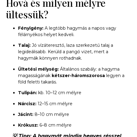
Hová és milyen mélyre
ültessük?
Fényigény:
A legtöbb hagymás a napos vagy
félárnyékos helyet kedveli.
Talaj:
Jó vízáteresztő, laza szerkezetű talaj a
legideálisabb. Kerüld a pangó vizet, mert a
hagymák könnyen rothadnak.
Ültetési mélység:
Általános szabály: a hagyma
magasságának
kétszer-háromszorosa
legyen a
föld feletti takarás.
Tulipán:
kb. 10–12 cm mélyre
Nárcisz:
12–15 cm mélyre
Jácint:
8–10 cm mélyre
Krókusz:
6–8 cm mélyre
💡 Tipp: A hagymát mindig hegyes résszel