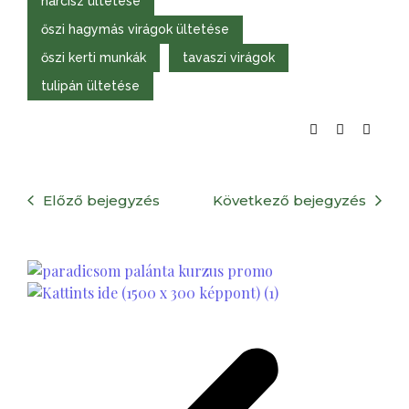
nárcisz ültetése
őszi hagymás virágok ültetése
őszi kerti munkák
tavaszi virágok
tulipán ültetése
Előző bejegyzés
Következő bejegyzés