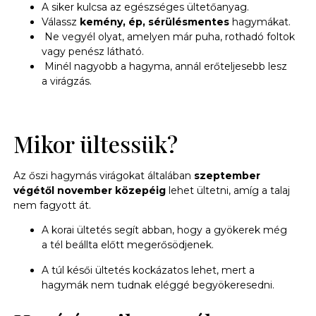
A siker kulcsa az egészséges ültetőanyag.
Válassz
kemény, ép, sérülésmentes
hagymákat.
Ne vegyél olyat, amelyen már puha, rothadó foltok
vagy penész látható.
Minél nagyobb a hagyma, annál erőteljesebb lesz
a virágzás.
Mikor ültessük?
Az őszi hagymás virágokat általában
szeptember
végétől november közepéig
lehet ültetni, amíg a talaj
nem fagyott át.
A korai ültetés segít abban, hogy a gyökerek még
a tél beállta előtt megerősödjenek.
A túl késői ültetés kockázatos lehet, mert a
hagymák nem tudnak eléggé begyökeresedni.