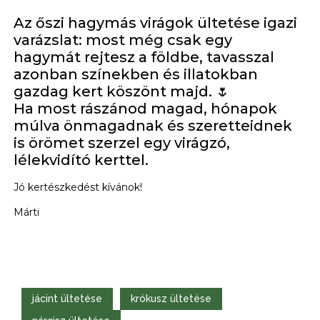
Az őszi hagymás virágok ültetése igazi
varázslat: most még csak egy
hagymát rejtesz a földbe, tavasszal
azonban színekben és illatokban
gazdag kert köszönt majd. 🌷
Ha most rászánod magad, hónapok
múlva önmagadnak és szeretteidnek
is örömet szerzel egy virágzó,
lélekvidító kerttel.
Jó kertészkedést kívánok!
Márti
jácint ültetése
krókusz ültetése