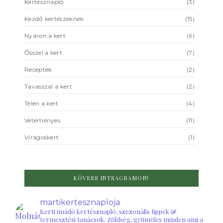
Kertésznapló
(3)
Kezdő kertészeknek
(15)
Nyáron a kert
(6)
Ősszel a kert
(7)
Receptek
(2)
Tavasszal a kert
(2)
Télen a kert
(4)
Veteményes
(11)
Virágoskert
(1)
KÖVESS INTSAGRAMON!
martikertesznaploja
Kerti imádó kertésznapló, szezonális tippek &
termesztési tanácsok. Zöldség, gyümölcs minden ami a