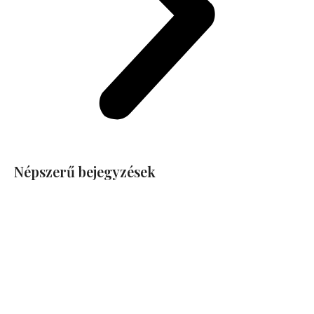
Népszerű bejegyzések
Mit vethetünk
júniusban? 12
zöldség, amely
ősszel bőséges
terméssel hálálja