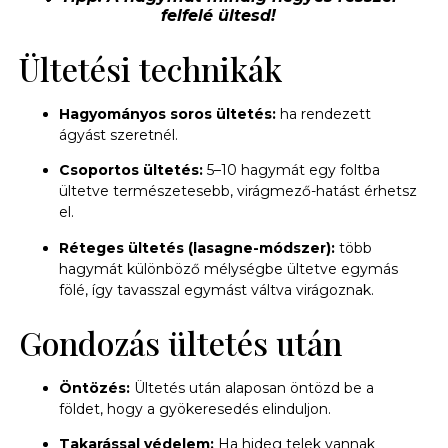
felfelé ültesd!
Ültetési technikák
Hagyományos soros ültetés:
ha rendezett
ágyást szeretnél.
Csoportos ültetés:
5–10 hagymát egy foltba
ültetve természetesebb, virágmező-hatást érhetsz
el.
Réteges ültetés (lasagne-módszer):
több
hagymát különböző mélységbe ültetve egymás
fölé, így tavasszal egymást váltva virágoznak.
Gondozás ültetés után
Öntözés:
Ültetés után alaposan öntözd be a
földet, hogy a gyökeresedés elinduljon.
Takarással védelem:
Ha hideg telek vannak