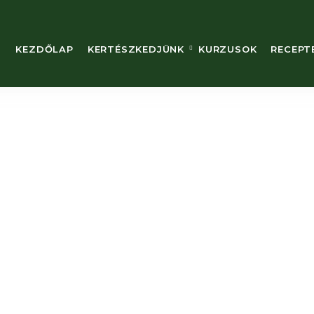
KEZDŐLAP
KERTÉSZKEDJÜNK
KURZUSOK
RECEPT
lépésre – így készítsd elő a kertedet a
ési tippek: ágyások tisztítása, talajlazítás, tápanyagpótlás és