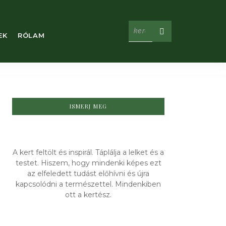
EK
RÓLAM
ISMERJ MEG
A kert feltölt és inspirál. Táplálja a lelket és a
testet. Hiszem, hogy mindenki képes ezt
az elfeledett tudást előhívni és újra
kapcsolódni a természettel. Mindenkiben
ott a kertész.