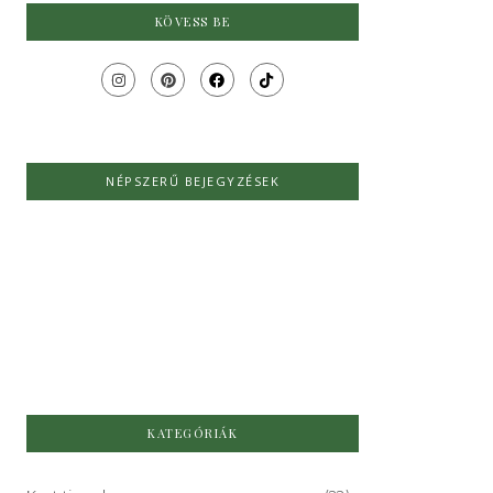
KÖVESS BE
NÉPSZERŰ BEJEGYZÉSEK
Őszi kertfelkészítés lépésről lépésre –
így készítsd elő a kertedet a télre
NIncs hozzászólás
2025.09.10.
/
KATEGÓRIÁK