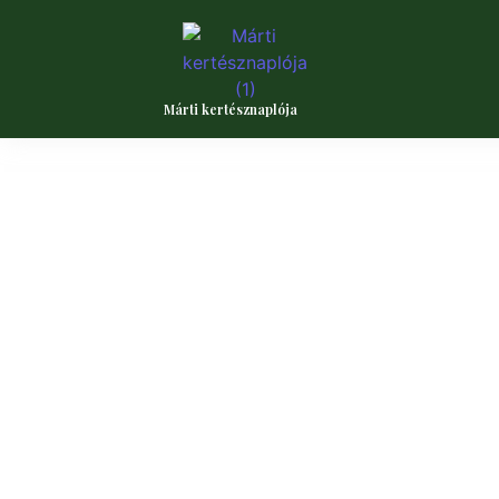
Márti kertésznaplója
Őszi kertfelkészítés lépésről 
télre
2025.09.10.
/
Készítsd fel kertedet a télre! Őszi kertfelkészít
komposztálás egyszerűen.
TOVÁBB OLVASOM