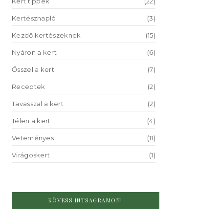
Kert tippek
(22)
Kertésznapló
(3)
Kezdő kertészeknek
(15)
Nyáron a kert
(6)
Ősszel a kert
(7)
Receptek
(2)
Tavasszal a kert
(2)
Télen a kert
(4)
Veteményes
(11)
Virágoskert
(1)
KÖVESS INTSAGRAMON!