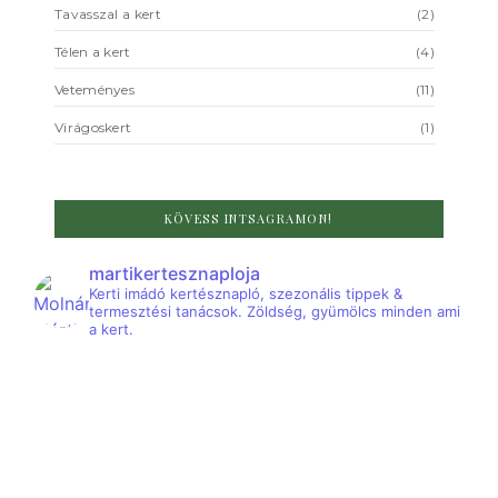
Tavasszal a kert
(2)
Télen a kert
(4)
Veteményes
(11)
Virágoskert
(1)
KÖVESS INTSAGRAMON!
martikertesznaploja
Kerti imádó kertésznapló, szezonális tippek &
termesztési tanácsok. Zöldség, gyümölcs minden ami
a kert.