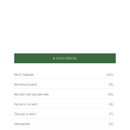
Ezek a kerti munkák várnak
februárban
NIncs hozzászólás
2024.02.16.
/
KATEGÓRIÁK
Kert tippek
(22)
Kertésznapló
(3)
Kezdő kertészeknek
(15)
Nyáron a kert
(6)
Ősszel a kert
(7)
Receptek
(2)