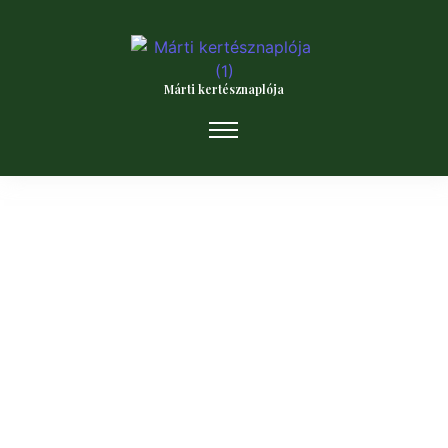
Márti kertésznaplója
Ezek a kerti munkák várnak februárban
2024.02.16.
/
Az idei tél igencsak rövidnek tűnik. Az időjárás előrejelzések
szerint se várható komoly hideg így bátran
kimerészkedhetünk és nekiláthatunk a kerti munkáknak. A...
TOVÁBB OLVASOM