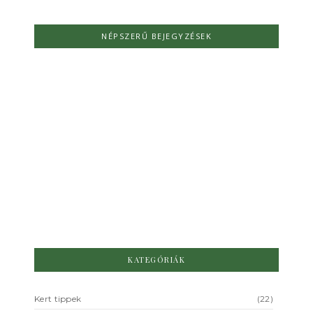
NÉPSZERŰ BEJEGYZÉSEK
Ezeket a növényeket ültesd a
támfalra- Tippek
növényválasztáshoz, gondozáshoz
kerted szépítéséhez
NIncs hozzászólás
2025.07.25.
/
KATEGÓRIÁK
Kert tippek
(22)