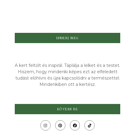
együtt!
TOVÁBB OLVASOM
ISMERJ MEG
A kert feltölt és inspirál. Táplálja a lelket és a testet.
Hiszem, hogy mindenki képes ezt az elfeledett
tudást előhívni és újra kapcsolódni a természettel.
Mindenkiben ott a kertész.
KÖVESS BE