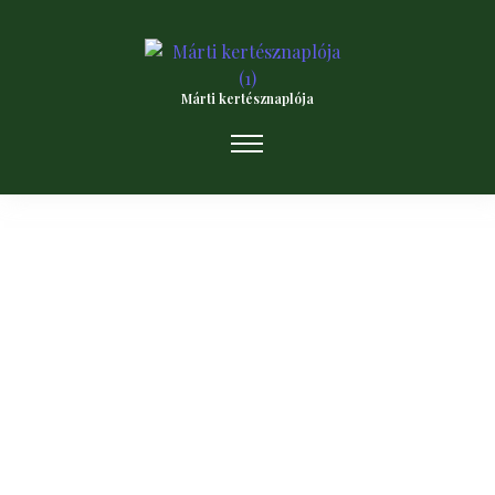
Márti kertésznaplója
Ezeket a növényeket ültesd a támfalra-
Tippek növényválasztáshoz,
gondozáshoz kerted szépítéséhez
2025.07.25.
/
Tudod milyen növényeket érdemes a támfalra ültetni? Ismerd
meg a legjobb dísz- és haszonnövényeket, ültetési tippekkel