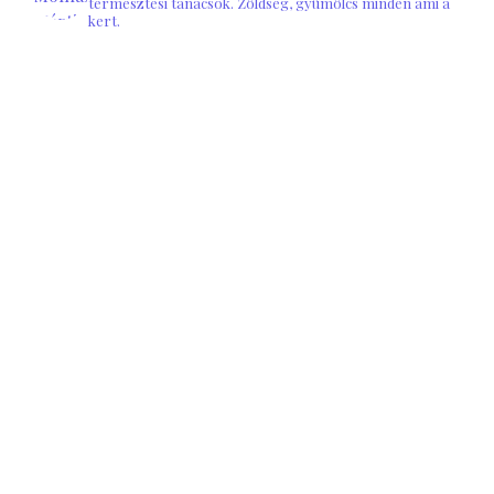
termesztési tanácsok. Zöldség, gyümölcs minden ami a
kert.