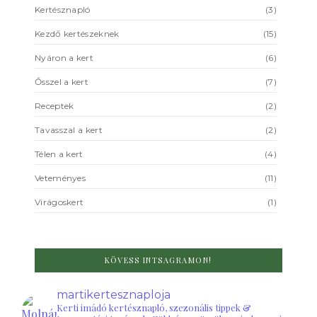
Kertésznapló
(3)
Kezdő kertészeknek
(15)
Nyáron a kert
(6)
Ősszel a kert
(7)
Receptek
(2)
Tavasszal a kert
(2)
Télen a kert
(4)
Veteményes
(11)
Virágoskert
(1)
KÖVESS INTSAGRAMON!
martikertesznaploja
Kerti imádó kertésznapló, szezonális tippek &