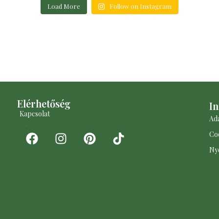
Load More
Follow on Instagram
Elérhetőség​
I
Kapcsolat
Ada
Rólam
Coo
Ny