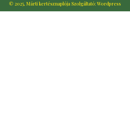
© 2025, Márti kertésznaplója Szolgáltató: Wordpress